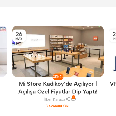
26
2
MAY
N
GENEL
r
V
Mi Store Kadıköy’de Açılıyor |
Açılışa Özel Fiyatlar Dip Yaptı!
0
İlker Karaca
Devamını Oku