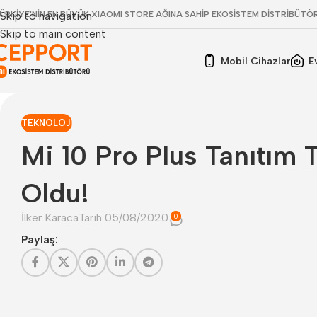
ÜRKİYE'NİN EN BÜYÜK XIAOMI STORE AĞINA SAHİP EKOSİSTEM DİSTRİBÜTÖ
Skip to navigation
Skip to main content
Mobil Cihazlar
E
TEKNOLOJI
Mi 10 Pro Plus Tanıtım T
Oldu!
İlker Karaca
Tarih 05/08/2020
0
Paylaş: