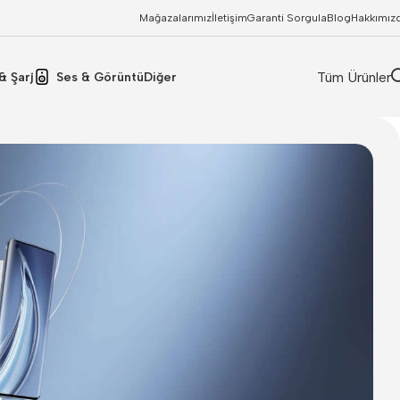
Mağazalarımız
İletişim
Garanti Sorgula
Blog
Hakkımız
Tüm Ürünler
& Şarj
Ses & Görüntü
Diğer