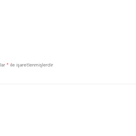
nlar
*
ile işaretlenmişlerdir