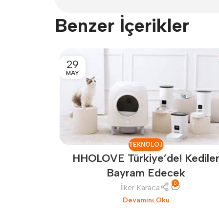
Benzer İçerikler
29
MAY
TEKNOLOJI
HHOLOVE Türkiye’de! Kedile
Bayram Edecek
0
İlker Karaca
Devamını Oku