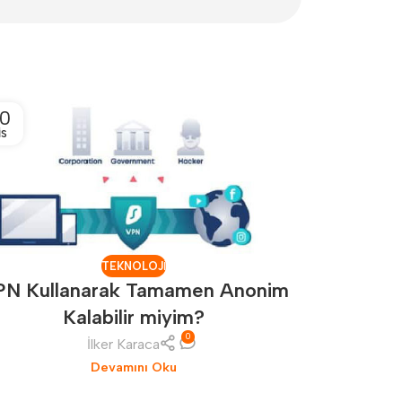
0
12
IS
NIS
TEKNOLOJI
PN Kullanarak Tamamen Anonim
Kalabilir miyim?
0
İlker Karaca
Omthings 
Devamını Oku
ve sü