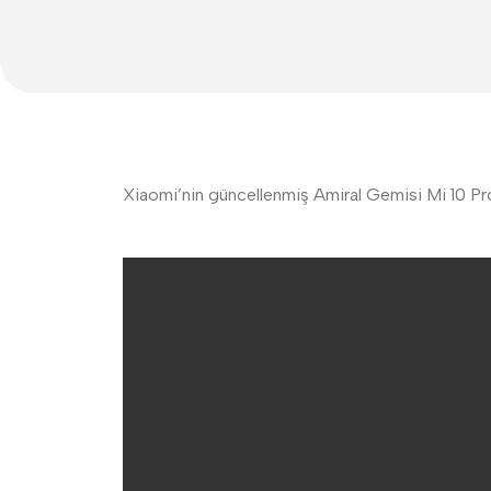
Xiaomi’nin güncellenmiş Amiral Gemisi Mi 10 Pro Pl