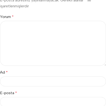
E-posta adresiniz yayınlanmayacak.
Gerekli alanlar
*
ile
işaretlenmişlerdir
Yorum
*
Ad
*
E-posta
*