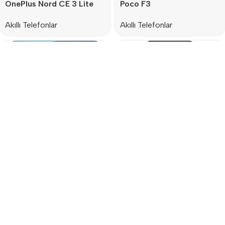
OnePlus Nord CE 3 Lite
Poco F3
Akıllı Telefonlar
Akıllı Telefonlar
Poco M3 Pro 5G
Poco M4 Pro
Akıllı Telefonlar
Akıllı Telefonlar
Load more products