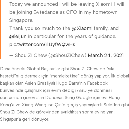
Today we announced I will be leaving Xiaomi. I will
be joining Bytedance as CFO in my hometown
Singapore.
Thank you so much to the
@Xiaomi
family, and
@leijun
in particular for the years of guidance.
pic.twitter.com/j1UyfWQwHs
— Shou Zi Chew (@ShouZiChew)
March 24, 2021
Daha önceki Global Başkanlar gibi Shou Zi Chew de “sıla
hasreti”ni gidermek için “memleketine” dönüş yapıyor. İlk global
başkan olan Aslen Brezilyalı Hugo Barra’nın Facebook
bünyesinde çalışmak için evim dediği ABD’ye dönmesi
sonrasında görev alan Donovan Sung Google için evi Hong
Kong’a ve Xiang Wang ise Çin’e geçiş yapmışlardı. Selefleri gibi
Shou Zi Chew de görevinden ayrıldıktan sonra evine yani
Singapur’a geri dönüyor.