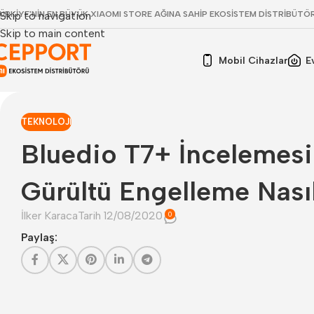
ÜRKİYE'NİN EN BÜYÜK XIAOMI STORE AĞINA SAHİP EKOSİSTEM DİSTRİBÜTÖ
Skip to navigation
Skip to main content
Mobil Cihazlar
E
TEKNOLOJI
Bluedio T7+ İncelemesi 
Gürültü Engelleme Nasıl
İlker Karaca
Tarih 12/08/2020
0
Paylaş: