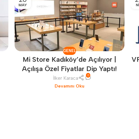
MAY
N
GENEL
r
V
Mi Store Kadıköy’de Açılıyor |
Açılışa Özel Fiyatlar Dip Yaptı!
0
İlker Karaca
Devamını Oku