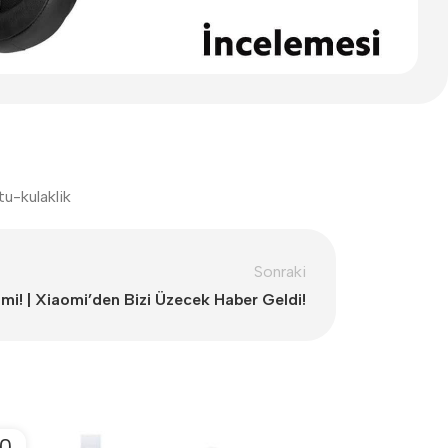
tu-kulaklik
Sonraki
i! | Xiaomi’den Bizi Üzecek Haber Geldi!
0
12