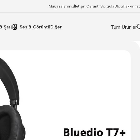
Mağazalarımız
İletişim
Garanti Sorgula
Blog
Hakkımız
Tüm Ürünler
& Şarj
Ses & Görüntü
Diğer