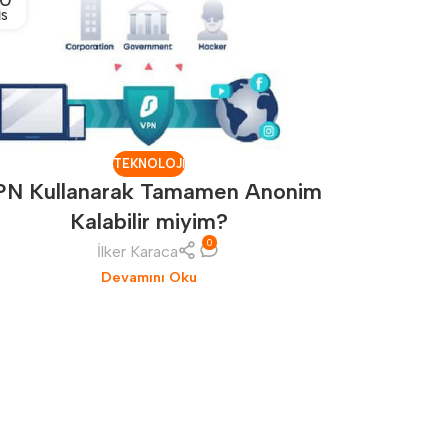
IS
NIS
TEKNOLOJI
PN Kullanarak Tamamen Anonim
Kalabilir miyim?
0
İlker Karaca
Omthings 
Devamını Oku
ve sü