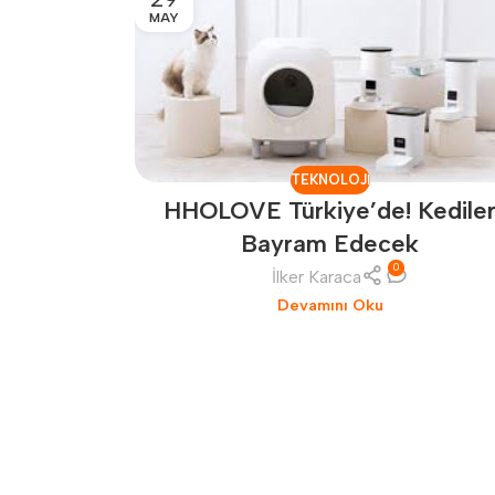
MAY
TEKNOLOJI
HHOLOVE Türkiye’de! Kedile
Bayram Edecek
0
İlker Karaca
Devamını Oku