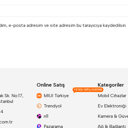
adım, e-posta adresim ve site adresim bu tarayıcıya kaydedilsin.
Online Satış
Kategoriler
YETKILI SATIŞ NOKTASI
k Sk. No:17,
MIUI Türkiye
Mobil Cihazlar
stanbul
Trendyol
Ev Elektroniği
24
n11
Kamera & Güve
com.tr
Pazarama
Ağ & Bağlantı