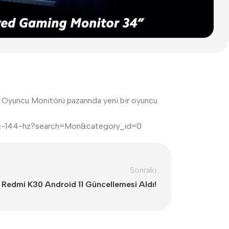
i Oyuncu Monitörü pazarında yeni bir oyuncu
esync-144-hz?search=Mon&category_id=0
Sonraki
& Redmi K30 Android 11 Güncellemesi Aldı!