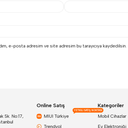
adım, e-posta adresim ve site adresim bu tarayıcıya kaydedilsin.
Online Satış
Kategoriler
YETKILI SATIŞ NOKTASI
k Sk. No:17,
MIUI Türkiye
Mobil Cihazlar
stanbul
Trendyol
Ev Elektroniği