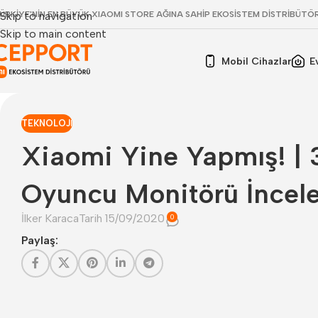
ÜRKİYE'NİN EN BÜYÜK XIAOMI STORE AĞINA SAHİP EKOSİSTEM DİSTRİBÜTÖ
Skip to navigation
Skip to main content
Mobil Cihazlar
E
TEKNOLOJI
Xiaomi Yine Yapmış! | 
Oyuncu Monitörü İncel
İlker Karaca
Tarih 15/09/2020
0
Paylaş: