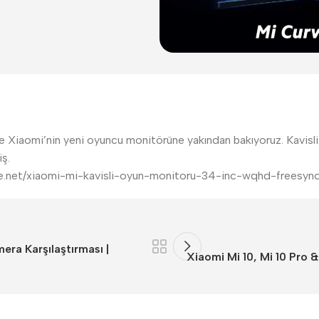
e Xiaomi’nin yeni oyuncu monitörüne yakından bakıyoruz. Kavisl
iş.
urkiye.net/xiaomi-mi-kavisli-oyun-monitoru-34-inc-wqhd-fre
era Karşılaştırması |
Xiaomi Mi 10, Mi 10 Pro 