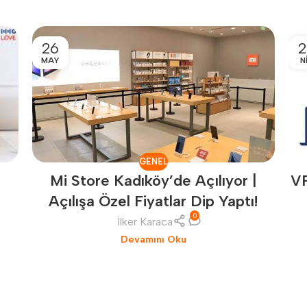
26
2
MAY
N
GENEL
r
V
Mi Store Kadıköy’de Açılıyor |
Açılışa Özel Fiyatlar Dip Yaptı!
0
İlker Karaca
Devamını Oku