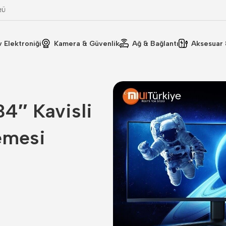
RÜ
v Elektroniği
Kamera & Güvenlik
Ağ & Bağlantı
Aksesuar 
34″ Kavisli
emesi