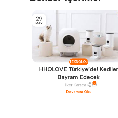
29
MAY
TEKNOLOJI
HHOLOVE Türkiye’de! Kedile
Bayram Edecek
0
İlker Karaca
Devamını Oku