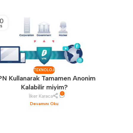
0
12
IS
NIS
TEKNOLOJI
PN Kullanarak Tamamen Anonim
Kalabilir miyim?
0
İlker Karaca
Omthings 
Devamını Oku
ve sü