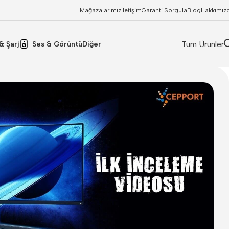
Mağazalarımız
İletişim
Garanti Sorgula
Blog
Hakkımız
Tüm Ürünler
& Şarj
Ses & Görüntü
Diğer