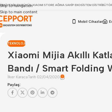
ÜRKİYE'NİN EN BÜYÜK XIAOMI STORE AĞINA SAHİP EKOSİSTEM DİSTRİBÜTÖ
Skip to navigation
Skip to main content
Mobil Cihazlar
E
TEKNOLOJI
Xiaomi Mijia Akıllı Katl
Bandı / Smart Folding 
İlker Karaca
Tarih 02/04/2020
0
Paylaş: