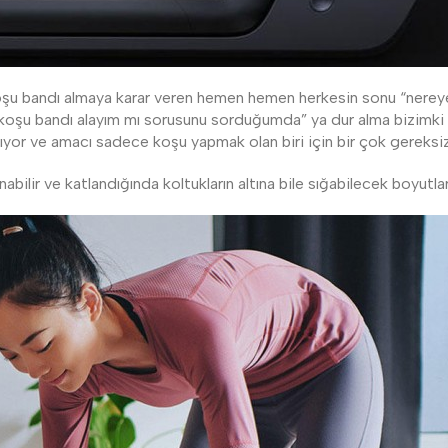
şu bandı almaya karar veren hemen hemen herkesin sonu “nerey
“koşu bandı alayım mı sorusunu sorduğumda” ya dur alma bizimki
lıyor ve amacı sadece koşu yapmak olan biri için bir çok gereksiz
nabilir ve katlandığında koltukların altına bile sığabilecek boyutl