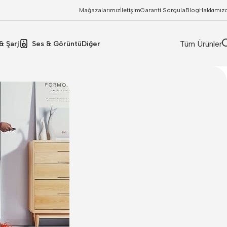
Mağazalarımız
İletişim
Garanti Sorgula
Blog
Hakkımız
Tüm Ürünler
& Şarj
Ses & Görüntü
Diğer