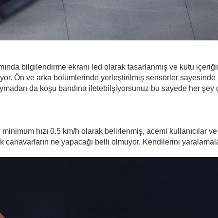
mında bilgilendirme ekranı led olarak tasarlanmış ve kutu içeriğ
yor. Ön ve arka bölümlerinde yerleştirilmiş sensörler sayesinde
 duymadan da koşu bandına iletebilşiyorsunuz bu sayede her şey
inimum hızı 0.5 km/h olarak belirlenmiş, acemi kullanıcılar ve 
anavarların ne yapacağı belli olmuyor. Kendilerini yaralamaları