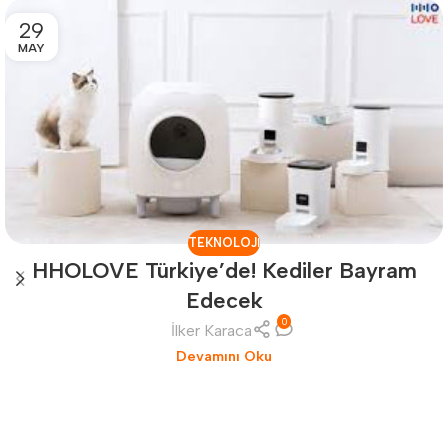
29
MAY
TEKNOLOJI
HHOLOVE Türkiye’de! Kediler Bayram
Edecek
0
İlker Karaca
Devamını Oku