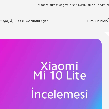
Mağazalarımız
İletişim
Garanti Sorgula
Blog
Hakkımız
Tüm Ürünler
& Şarj
Ses & Görüntü
Diğer