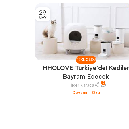
29
MAY
TEKNOLOJI
HHOLOVE Türkiye’de! Kedile
Bayram Edecek
0
İlker Karaca
Devamını Oku