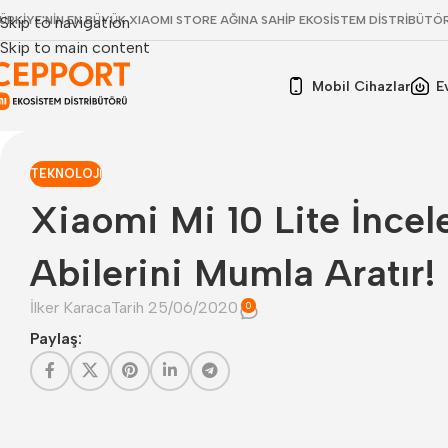
ÜRKİYE'NİN EN BÜYÜK XIAOMI STORE AĞINA SAHİP EKOSİSTEM DİSTRİBÜTÖ
Skip to navigation
Skip to main content
Mobil Cihazlar
E
TEKNOLOJI
Xiaomi Mi 10 Lite İncel
Abilerini Mumla Aratır!
İlker Karaca
Tarih 25/06/2020
0
Paylaş: