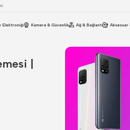
RÜ
v Elektroniği
Kamera & Güvenlik
Ağ & Bağlantı
Aksesuar 
emesi |