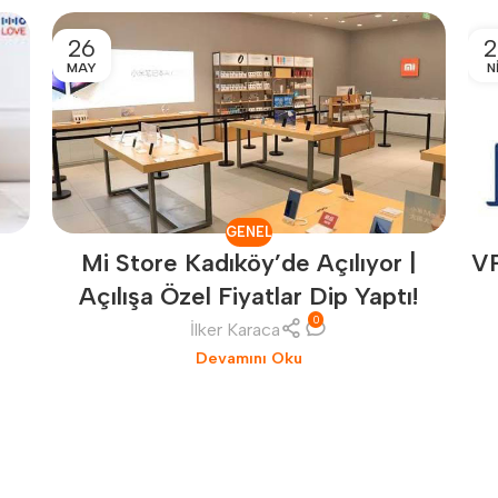
26
2
MAY
N
GENEL
r
V
Mi Store Kadıköy’de Açılıyor |
Açılışa Özel Fiyatlar Dip Yaptı!
0
İlker Karaca
Devamını Oku