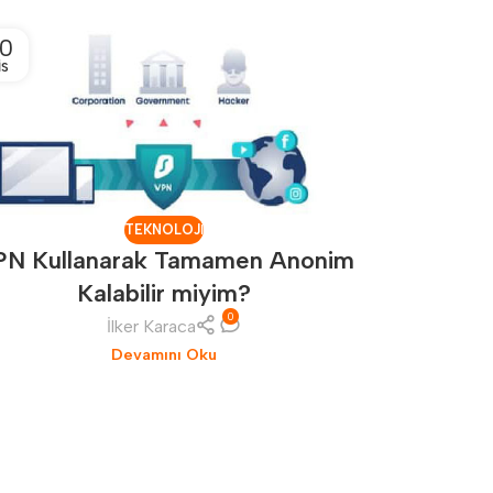
0
12
IS
NIS
TEKNOLOJI
PN Kullanarak Tamamen Anonim
Kalabilir miyim?
0
İlker Karaca
Omthings 
Devamını Oku
ve sü