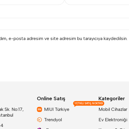
adım, e-posta adresim ve site adresim bu tarayıcıya kaydedilsin.
Online Satış
Kategoriler
YETKILI SATIŞ NOKTASI
k Sk. No:17,
MIUI Türkiye
Mobil Cihazlar
stanbul
Trendyol
Ev Elektroniği
24