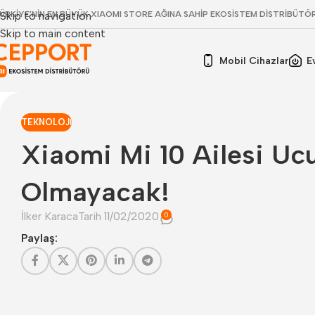
ÜRKİYE'NİN EN BÜYÜK XIAOMI STORE AĞINA SAHİP EKOSİSTEM DİSTRİBÜTÖ
Skip to navigation
Skip to main content
Mobil Cihazlar
E
TEKNOLOJI
Xiaomi Mi 10 Ailesi Uc
Olmayacak!
İlker Karaca
Tarih 11/02/2020
0
Paylaş: