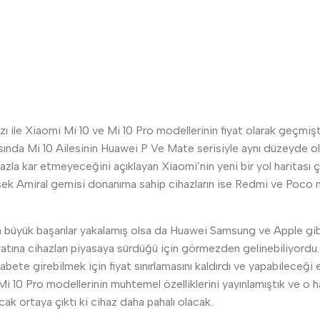
ı ile Xiaomi Mi 10 ve Mi 10 Pro modellerinin fiyat olarak geçmişt
ısında Mi 10 Ailesinin Huawei P Ve Mate serisiyle aynı düzeyde ol
zla kar etmeyeceğini açıklayan Xiaomi’nin yeni bir yol haritası çi
ek Amiral gemisi donanıma sahip cihazların ise Redmi ve Poco ma
a büyük başarılar yakalamış olsa da Huawei Samsung ve Apple gibi
 fiyatına cihazları piyasaya sürdüğü için görmezden gelinebiliyordu
kabete girebilmek için fiyat sınırlamasını kaldırdı ve yapabileceği e
10 Pro modellerinin muhtemel özelliklerini yayınlamıştık ve o hab
k ortaya çıktı ki cihaz daha pahalı olacak.