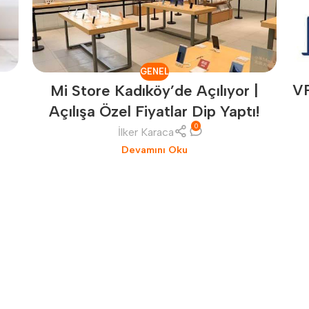
GENEL
r
V
Mi Store Kadıköy’de Açılıyor |
Açılışa Özel Fiyatlar Dip Yaptı!
0
İlker Karaca
Devamını Oku