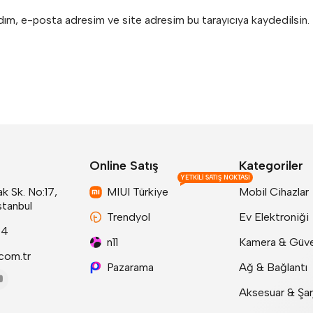
adım, e-posta adresim ve site adresim bu tarayıcıya kaydedilsin.
Online Satış
Kategoriler
YETKILI SATIŞ NOKTASI
k Sk. No:17,
MIUI Türkiye
Mobil Cihazlar
stanbul
Trendyol
Ev Elektroniği
24
n11
Kamera & Güve
com.tr
Pazarama
Ağ & Bağlantı
Aksesuar & Şar