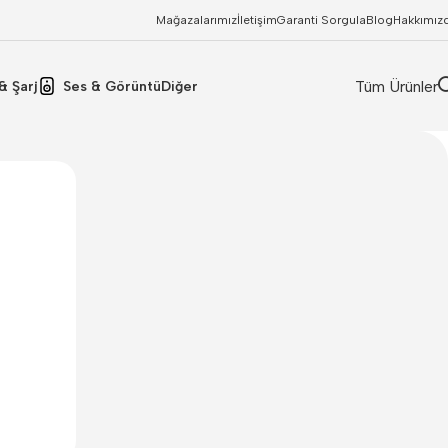
Mağazalarımız
İletişim
Garanti Sorgula
Blog
Hakkımız
Tüm Ürünler
& Şarj
Ses & Görüntü
Diğer