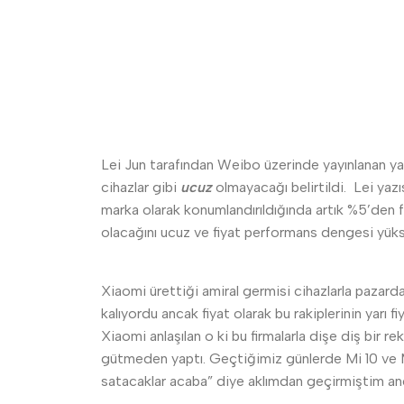
Lei Jun tarafından Weibo üzerinde yayınlanan yaz
cihazlar gibi
ucuz
olmayacağı belirtildi. Lei yaz
marka olarak konumlandırıldığında artık %5’den fa
olacağını ucuz ve fiyat performans dengesi yüks
Xiaomi ürettiği amiral germisi cihazlarla pazard
kalıyordu ancak fiyat olarak bu rakiplerinin yarı
Xiaomi anlaşılan o ki bu firmalarla dişe diş bir re
gütmeden yaptı. Geçtiğimiz günlerde Mi 10 ve Mi 
satacaklar acaba” diye aklımdan geçirmiştim anca