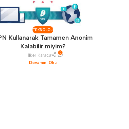
TEKNOLOJI
PN Kullanarak Tamamen Anonim
Kalabilir miyim?
0
İlker Karaca
Omthings 
Devamını Oku
ve sü