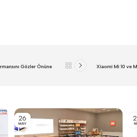
ormansını Gözler Önüne
Xiaomi Mi 10 ve Mi
26
2
MAY
N