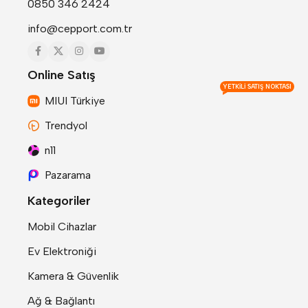
0850 346 2424
info@cepport.com.tr
Online Satış
YETKILI SATIŞ NOKTASI
MIUI Türkiye
Trendyol
n11
Pazarama
Kategoriler
Mobil Cihazlar
Ev Elektroniği
Kamera & Güvenlik
Ağ & Bağlantı