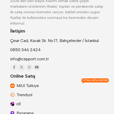
2008’den beri başta Xiaomi olmak üzere çeşitli
markaların ürünlerinin ithalat, toptan ve perakende satışı
ile satış sonrası hizmetini veriyor, kaliteli ürünleri uygun
fiyatlar ile kullanıcılara sunmaya hız kesmeden devam
ediyoruz.
İletişim
Çınar Cad, Kavak Sk. No:17, Bahçelievler / İstanbul
0850 346 2424
info@cepport.com.tr
Online Satış
YETKILI SATIŞ NOKTASI
MIUI Türkiye
Trendyol
n11
Pazarama