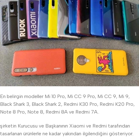
En belirgin modeller Mi 10 Pro, Mi CC 9 Pro, Mi CC 9, Mi 9,
Black Shark 3, Black Shark 2, Redmi K30 Pro, Redmi K20 Pro,
Note 8 Pro, Note 8, Redmi 8A ve Redmi 7A..
şirketin Kurucusu ve Başkanının Xiaomi ve Redmi tarafından
tasarlanan ürünlerle ne kadar yakından ilgilendiğini gösteriyor.