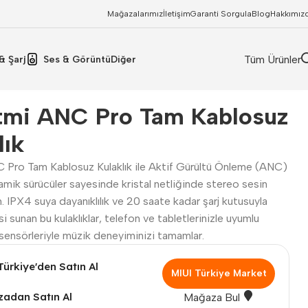
Mağazalarımız
İletişim
Garanti Sorgula
Blog
Hakkımız
Tüm Ürünler
& Şarj
Ses & Görüntü
Diğer
tmi ANC Pro Tam Kablosuz
lık
 Pro Tam Kablosuz Kulaklık ile Aktif Gürültü Önleme (ANC)
mik sürücüler sayesinde kristal netliğinde stereo sesin
ın. IPX4 suya dayanıklılık ve 20 saate kadar şarj kutusuyla
si sunan bu kulaklıklar, telefon ve tabletlerinizle uyumlu
ensörleriyle müzik deneyiminizi tamamlar.
Türkiye'den Satın Al
MIUI Türkiye Market
adan Satın Al
Mağaza Bul