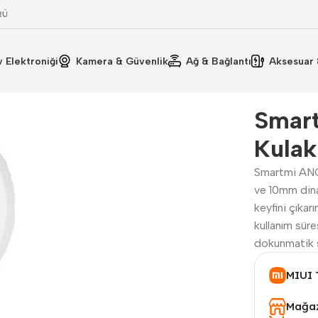
RÜ
v Elektroniği
Kamera & Güvenlik
Ağ & Bağlantı
Aksesuar 
Kullanım Kılavuzu
i
Teknik Özellikler
Smar
Kulak
Smartmi ANC
ve 10mm dina
keyfini çıkar
kullanım süre
dokunmatik s
MIUI 
Mağaz