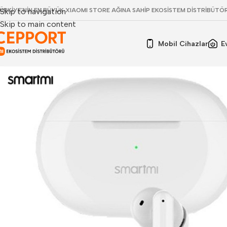
ÜRKİYE'NİN EN BÜYÜK XIAOMI STORE AĞINA SAHİP EKOSİSTEM DİSTRİBÜTÖ
Skip to navigation
Skip to main content
Mobil Cihazlar
E
Smartmi ANC Pro Tam Kablosuz Kulaklık
Ürün Bilgis