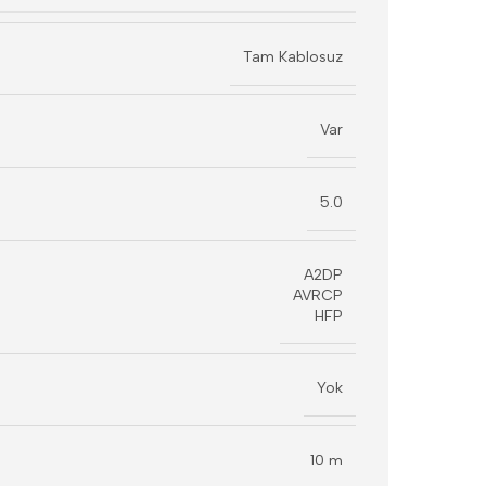
Tam Kablosuz
Var
5.0
A2DP
AVRCP
HFP
Yok
10 m