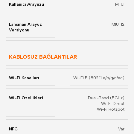
Kullanıcı Arayüzü
MI UI
Lansman Arayüz
MIUI 12
Versiyonu
KABLOSUZ BAĞLANTILAR
Wi-Fi Kanalları
Wi-Fi 5 (802.11 a/b/g/n/ac)
Wi-Fi Özellikleri
Dual-Band (5GHz)
Wi-Fi Direct
Wi-Fi Hotspot
NFC
Var