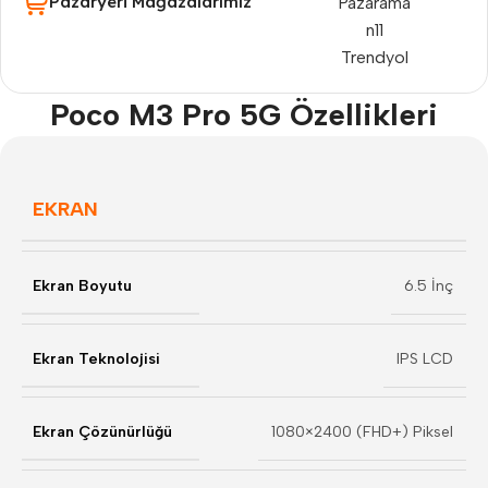
Pazaryeri Mağazalarımız
Pazarama
n11
Trendyol
Poco M3 Pro 5G Özellikleri
EKRAN
Ekran Boyutu
6.5 İnç
Ekran Teknolojisi
IPS LCD
Ekran Çözünürlüğü
1080×2400 (FHD+) Piksel