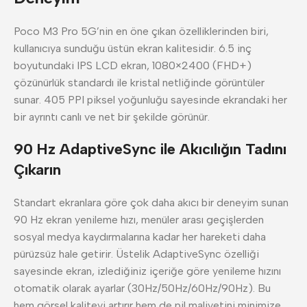
Poco M3 Pro 5G’nin en öne çıkan özelliklerinden biri,
kullanıcıya sunduğu üstün ekran kalitesidir. 6.5 inç
boyutundaki IPS LCD ekran, 1080×2400 (FHD+)
çözünürlük standardı ile kristal netliğinde görüntüler
sunar. 405 PPI piksel yoğunluğu sayesinde ekrandaki her
bir ayrıntı canlı ve net bir şekilde görünür.
90 Hz AdaptiveSync ile Akıcılığın Tadını
Çıkarın
Standart ekranlara göre çok daha akıcı bir deneyim sunan
90 Hz ekran yenileme hızı, menüler arası geçişlerden
sosyal medya kaydırmalarına kadar her hareketi daha
pürüzsüz hale getirir. Üstelik AdaptiveSync özelliği
sayesinde ekran, izlediğiniz içeriğe göre yenileme hızını
otomatik olarak ayarlar (30Hz/50Hz/60Hz/90Hz). Bu
hem görsel kaliteyi artırır hem de pil maliyetini minimize