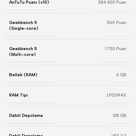
AnTuTu Puanı (v10)
384.400 Puan
Geekbench 5
560 Puan
(Single-core)
Geekbench 5
1.750 Puan
(Multi-core)
Bellek (RAM)
6 GB
RAM Tipi
LPDDR4X
Dahili Depolama
128 GB
Dahili Depolama
UFS 2.2