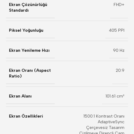
Ekran Çözünürlüğü
FHD+
Standardı
Piksel Yoğunluğu
405 PPI
Ekran Yenileme Hızı
90 Hz
Ekran Oranı (Aspect
20:9
Ratio)
Ekran Alanı
101.61 cm²
Ekran Özellikleri
1500:1 Kontrast Oranı
AdaptiveSync
Çerçevesiz Tasarım
Çizilmeye Dirençli Cam