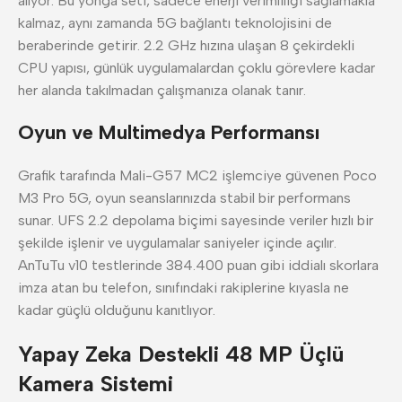
alıyor. Bu yonga seti, sadece enerji verimliliği sağlamakla
kalmaz, aynı zamanda 5G bağlantı teknolojisini de
beraberinde getirir. 2.2 GHz hızına ulaşan 8 çekirdekli
CPU yapısı, günlük uygulamalardan çoklu görevlere kadar
her alanda takılmadan çalışmanıza olanak tanır.
Oyun ve Multimedya Performansı
Grafik tarafında Mali-G57 MC2 işlemciye güvenen Poco
M3 Pro 5G, oyun seanslarınızda stabil bir performans
sunar. UFS 2.2 depolama biçimi sayesinde veriler hızlı bir
şekilde işlenir ve uygulamalar saniyeler içinde açılır.
AnTuTu v10 testlerinde 384.400 puan gibi iddialı skorlara
imza atan bu telefon, sınıfındaki rakiplerine kıyasla ne
kadar güçlü olduğunu kanıtlıyor.
Yapay Zeka Destekli 48 MP Üçlü
Kamera Sistemi