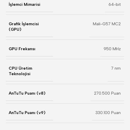
İşlemci Mimarisi
64-bit
Grafik İşlemcisi
Mali-G57 MC2
(GPU)
GPU Frekansı
950 MHz
CPU Üretim
7 nm
Teknolojisi
AnTuTu Puanı (v8)
270.500 Puan
AnTuTu Puanı (v9)
330.100 Puan