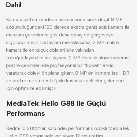
Dahil
Kamera sistemi sadece ana sensörle sınırlı değil. 8 MP
çözünürlüğündeki 120 derece ekstra geniş açılı kamera ile
manzara çekimlerini çok daha geniş bir çerçeveye
sığdırabilirsiniz. Detaylara meraklıysanız, 2 MP makro
kamera ile en küçük objeleri bile yakından
fotoğraflayabilirsiniz. Ayrıca, 2 MP derinlik algısı kamerası,
portre çekimlerinde profesyonel bir “bokeh” etkisi
yaratarak objeyi ön plana çıkarır. 8 MP ön kamera ise HDR
ve portre modu desteğiyle kusursuz selfieler çekmeniz
için optimize edilmiştir.
MediaTek Helio G88 ile Güçlü
Performans
Redmi 10 2022’nin kalbinde, performans odaklı MediaTek
Helio G88 yonga seti yer alıyor. 12 nm üretim