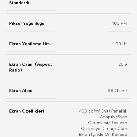
Standardı
Piksel Yoğunluğu
405 PPI
Ekran Yenileme Hızı
90 Hz
Ekran Oranı (Aspect
20:9
Ratio)
Ekran Alanı
101.41 cm²
Ekran Özellikleri
400 cd/m² (nit) Parlaklık
AdaptiveSync
Çerçevesiz Tasarım
Çizilmeye Dirençli Cam
Ekran İçinde Ön Kamera