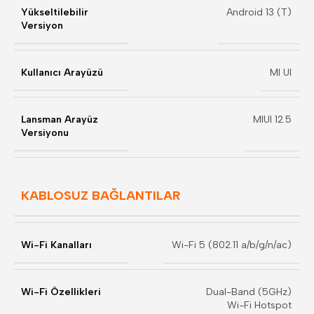
Yükseltilebilir
Android 13 (T)
Versiyon
Kullanıcı Arayüzü
MI UI
Lansman Arayüz
MIUI 12.5
Versiyonu
KABLOSUZ BAĞLANTILAR
Wi-Fi Kanalları
Wi-Fi 5 (802.11 a/b/g/n/ac)
Wi-Fi Özellikleri
Dual-Band (5GHz)
Wi-Fi Hotspot