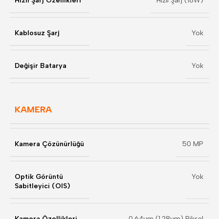
Hızlı Şarj Özellikleri
Hızlı Şarj (18W)
Kablosuz Şarj
Yok
Değişir Batarya
Yok
KAMERA
Kamera Çözünürlüğü
50 MP
Optik Görüntü
Yok
Sabitleyici (OIS)
Kamera Özellikleri
0.64μm (1.28μm) Piksel