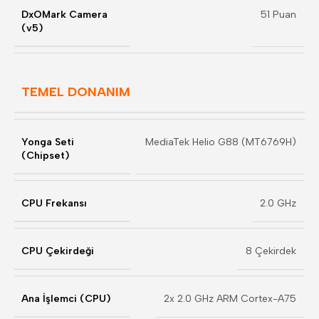
DxOMark Camera
51 Puan
(v5)
TEMEL DONANIM
Yonga Seti
MediaTek Helio G88 (MT6769H)
(Chipset)
CPU Frekansı
2.0 GHz
CPU Çekirdeği
8 Çekirdek
Ana İşlemci (CPU)
2x 2.0 GHz ARM Cortex-A75