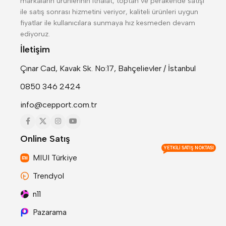
markaların ürünlerinin ithalat, toptan ve perakende satışı
ile satış sonrası hizmetini veriyor, kaliteli ürünleri uygun
fiyatlar ile kullanıcılara sunmaya hız kesmeden devam
ediyoruz.
İletişim
Çınar Cad, Kavak Sk. No:17, Bahçelievler / İstanbul
0850 346 2424
info@cepport.com.tr
Online Satış
YETKILI SATIŞ NOKTASI
MIUI Türkiye
Trendyol
n11
Pazarama