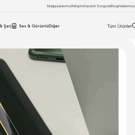
Mağazalarımız
İletişim
Garanti Sorgula
Blog
Hakkımız
Tüm Ürünler
& Şarj
Ses & Görüntü
Diğer