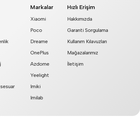
Markalar
Hızlı Erişim
Xiaomi
Hakkımızda
Poco
Garanti Sorgulama
nlik
Dreame
Kullanım Kılavuzları
OnePlus
Mağazalarımız
j
Azdome
İletişim
Yeelight
ksesuar
Imiki
Imilab