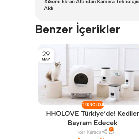
Xiaomi Ekran Altından Kamera Teknolojisi
Aldı
Benzer İçerikler
29
MAY
TEKNOLOJI
HHOLOVE Türkiye’de! Kedile
Bayram Edecek
0
İlker Karaca