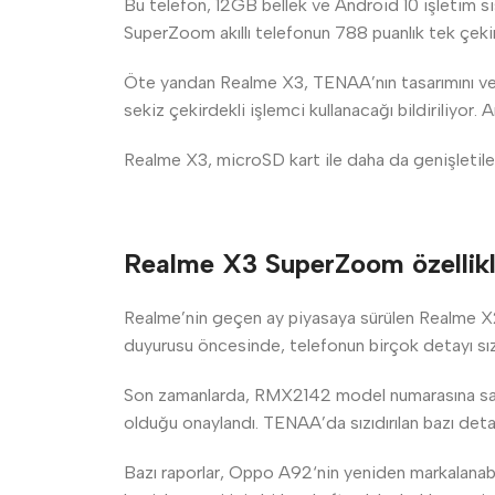
Bu telefon, 12GB bellek ve Android 10 işletim 
SuperZoom akıllı telefonun 788 puanlık tek çeki
Öte yandan Realme X3, TENAA’nın tasarımını ve t
sekiz çekirdekli işlemci kullanacağı bildiriliyor.
Realme X3, microSD kart ile daha da genişle
Realme X3 SuperZoom özellikleri
Realme’nin geçen ay piyasaya sürülen Realme X2’ni
duyurusu öncesinde, telefonun birçok detayı s
Son zamanlarda, RMX2142 model numarasına sahip
olduğu onaylandı. TENAA’da sızıdırılan bazı deta
Bazı raporlar, Oppo A92‘nin yeniden markalanabil