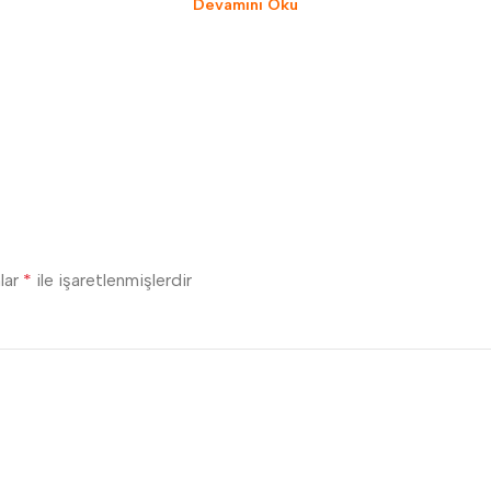
Devamını Oku
nlar
*
ile işaretlenmişlerdir