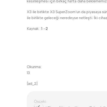
kesinleşmesi için birkaç hafta daha beklememiz 
X3 ile birlikte X3 SuperZoom‘un da piyasaya sürü
ile birlikte geleceği neredeyse netleşti. İki ciha
Kaynak :
1
–
2
Okunma:
13
[ad_2]
Önceki