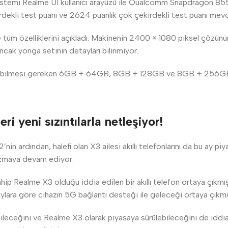
sistemi Realme UI kullanıcı arayüzü ile Qualcomm Snapdragon 85
rdekli test puanı ve 2624 puanlık çok çekirdekli test puanı mevc
üm özelliklerini açıkladı. Makinenin 2400 × 1080 piksel çözünü
 Ancak yonga setinin detayları bilinmiyor.
tilebilmesi gereken 6GB + 64GB, 8GB + 128GB ve 8GB + 256GB’
 yeni sızıntılarla netleşiyor!
n ardından, halefi olan X3 ailesi akıllı telefonlarını da bu ay pi
ızmaya devam ediyor.
 Realme X3 olduğu iddia edilen bir akıllı telefon ortaya çıkmı
ylara göre cihazın 5G bağlantı desteği ile geleceği ortaya çıkmı
eceğini ve Realme X3 olarak piyasaya sürülebileceğini de iddia et