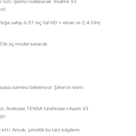
5 SoC işlemci kullanacak. Realme X3
ut.
rlüğe sahip 6,57 inç full HD + ekran ve 2,4 GHz
lık üç model sunacak.
yasaya sürmesi bekleniyor. Şirketin resmi
ştı. Ardından TENAA tarafından cihazın X3
ştı.
ti. Ancak, şimdilik bu tarz bilgilerin