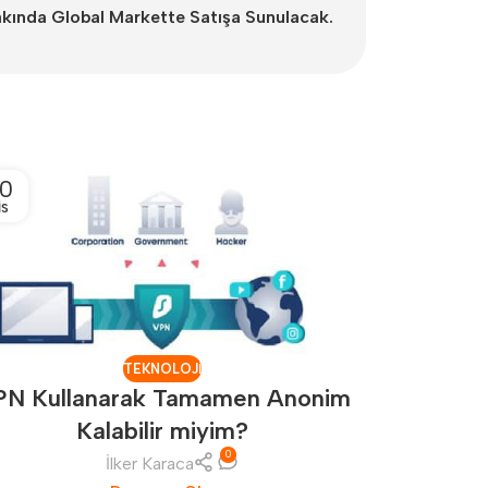
kında Global Markette Satışa Sunulacak.
0
12
IS
NIS
TEKNOLOJI
PN Kullanarak Tamamen Anonim
Kalabilir miyim?
0
İlker Karaca
Omthings 