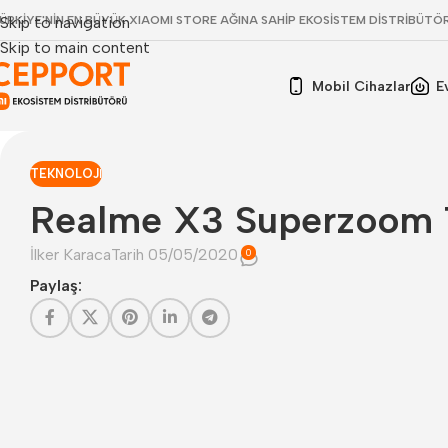
ÜRKİYE'NİN EN BÜYÜK XIAOMI STORE AĞINA SAHİP EKOSİSTEM DİSTRİBÜTÖ
Skip to navigation
Skip to main content
Mobil Cihazlar
E
TEKNOLOJI
Realme X3 Superzoom Ta
İlker Karaca
Tarih 05/05/2020
0
Paylaş: