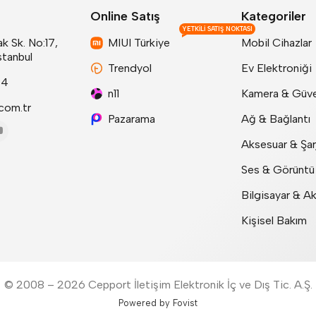
Online Satış
Kategoriler
YETKILI SATIŞ NOKTASI
k Sk. No:17,
MIUI Türkiye
Mobil Cihazlar
stanbul
Trendyol
Ev Elektroniği
24
n11
Kamera & Güve
com.tr
Pazarama
Ağ & Bağlantı
Aksesuar & Şar
Ses & Görüntü
Bilgisayar & A
Kişisel Bakım
© 2008 – 2026 Cepport İletişim Elektronik İç ve Dış Tic. A.Ş.
Powered by Fovist