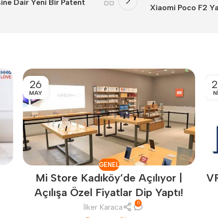
ne Dair Yeni Bir Patent
Xiaomi Poco F2 Ya
26
2
MAY
N
GENEL
r
V
Mi Store Kadıköy’de Açılıyor |
Açılışa Özel Fiyatlar Dip Yaptı!
0
İlker Karaca