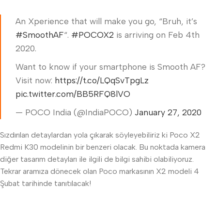
An Xperience that will make you go, “Bruh, it’s
#SmoothAF
“.
#POCOX2
is arriving on Feb 4th
2020.
Want to know if your smartphone is Smooth AF?
Visit now:
https://t.co/LQqSvTpgLz
pic.twitter.com/BB5RFQ8lVO
— POCO India (@IndiaPOCO)
January 27, 2020
Sızdırılan detaylardan yola çıkarak söyleyebiliriz ki Poco X2
Redmi K30 modelinin bir benzeri olacak. Bu noktada kamera
diğer tasarım detayları ile ilgili de bilgi sahibi olabiliyoruz.
Tekrar aramıza dönecek olan Poco markasının X2 modeli 4
Şubat tarihinde tanıtılacak!