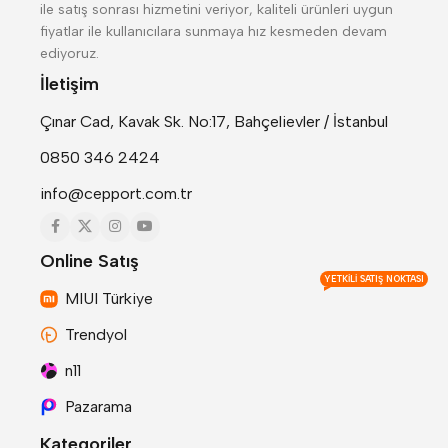
ile satış sonrası hizmetini veriyor, kaliteli ürünleri uygun
fiyatlar ile kullanıcılara sunmaya hız kesmeden devam
ediyoruz.
İletişim
Çınar Cad, Kavak Sk. No:17, Bahçelievler / İstanbul
0850 346 2424
info@cepport.com.tr
Online Satış
YETKILI SATIŞ NOKTASI
MIUI Türkiye
Trendyol
n11
Pazarama
Kategoriler