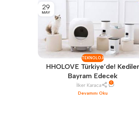
29
MAY
TEKNOLOJI
HHOLOVE Türkiye’de! Kedile
Bayram Edecek
0
İlker Karaca
Devamını Oku