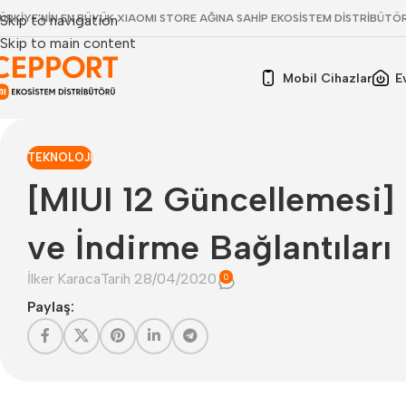
ÜRKİYE'NİN EN BÜYÜK XIAOMI STORE AĞINA SAHİP EKOSİSTEM DİSTRİBÜTÖ
Skip to navigation
Skip to main content
Mobil Cihazlar
E
TEKNOLOJI
[MIUI 12 Güncellemesi] 
ve İndirme Bağlantıları
İlker Karaca
Tarih 28/04/2020
0
Paylaş: