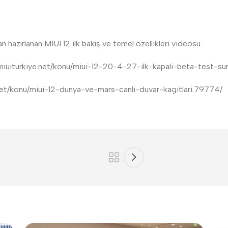
azırlanan MIUI 12 ilk bakış ve temel özellikleri videosu.
m.miuiturkiye.net/konu/miui-12-20-4-27-ilk-kapali-beta-test-su
ye.net/konu/miui-12-dunya-ve-mars-canli-duvar-kagitlari.79774/