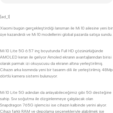
[ad_1]
Xiaomi bugün gerçekleştirdiği lansman ile Mi 10 ailesine yeni bir
üye kazandırdı ve Mi 10 modellerini global pazarda satışa sundu.
Mi 10 Lite 5G 6.57 inç boyutunda Full HD çözünürlüğünde
AMOLED keran ile geliyor Amoled ekranın avantajlarından birisi
olarak parmak izi okuyucusu da ekranın altına yerleştirilmiş.
Cihazın arka kısmında yeni bir tasarım dili ile yerleştirilmiş 48Mp
dörtlü kamera sistemi bulunuyor.
Mi 10 Lite 5G adından da anlayabileceğimiz gibi 5G desteğine
sahip. Sıvı soğutma ile dizginlenmeye çalışılacak olan
Snapdragon 765G işlemcisi ise cihazın kalbinde yerini alıyor.
Cihazı farklı RAM ve depolama seçenekleriyle alabilmek ise