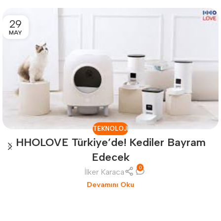
29
MAY
TEKNOLOJI
HHOLOVE Türkiye’de! Kediler Bayram
Edecek
0
İlker Karaca
Devamını Oku