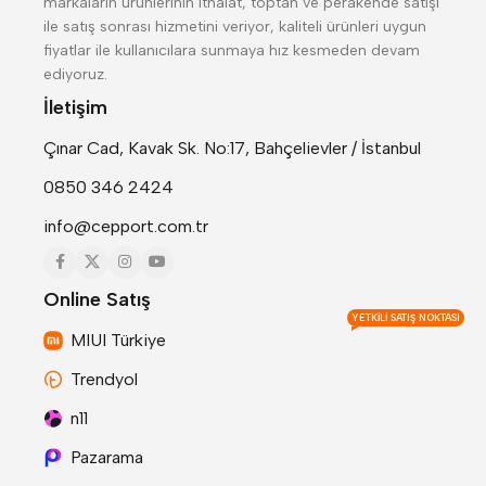
markaların ürünlerinin ithalat, toptan ve perakende satışı
ile satış sonrası hizmetini veriyor, kaliteli ürünleri uygun
fiyatlar ile kullanıcılara sunmaya hız kesmeden devam
ediyoruz.
İletişim
Çınar Cad, Kavak Sk. No:17, Bahçelievler / İstanbul
0850 346 2424
info@cepport.com.tr
Online Satış
YETKILI SATIŞ NOKTASI
MIUI Türkiye
Trendyol
n11
Pazarama