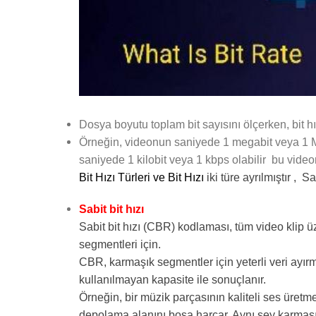
Dosya boyutu toplam bit sayısını ölçerken, bit hı
Örneğin, videonun saniyede 1 megabit veya 1 Mbps
saniyede 1 kilobit veya 1 kbps olabilir bu videon
Bit Hızı Türleri ve Bit Hızı
iki türe ayrılmıştır , S
Sabit bit hızı
Sabit bit hızı (CBR) kodlaması, tüm video klip ü
segmentleri için.
CBR, karmaşık segmentler için yeterli veri ayır
kullanılmayan kapasite ile sonuçlanır.
Örneğin, bir müzik parçasının kaliteli ses üretm
depolama alanını boşa harcar. Aynı şey karmaşık s