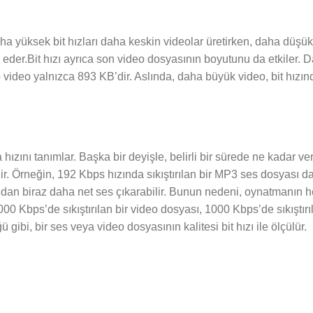
aha yüksek bit hızları daha keskin videolar üretirken, daha düşük b
 eder.Bit hızı ayrıca son video dosyasının boyutunu da etkiler. 
ideo yalnızca 893 KB’dir. Aslında, daha büyük video, bit hızında
hızını tanımlar. Başka bir deyişle, belirli bir sürede ne kadar veri
ir. Örneğin, 192 Kbps hızında sıkıştırılan bir MP3 ses dosyası da
dan biraz daha net ses çıkarabilir. Bunun nedeni, oynatmanın her
3000 Kbps’de sıkıştırılan bir video dosyası, 1000 Kbps’de sıkıştır
gibi, bir ses veya video dosyasının kalitesi bit hızı ile ölçülür.