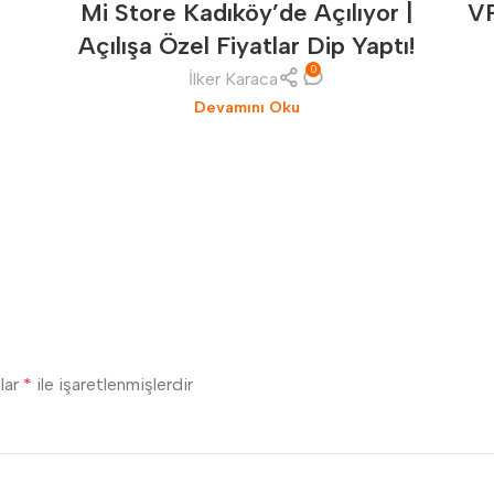
r
V
Mi Store Kadıköy’de Açılıyor |
Açılışa Özel Fiyatlar Dip Yaptı!
0
İlker Karaca
Devamını Oku
nlar
*
ile işaretlenmişlerdir