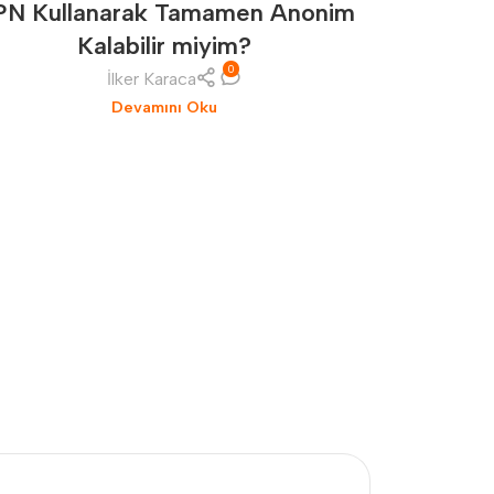
PN Kullanarak Tamamen Anonim
Kalabilir miyim?
0
İlker Karaca
Omthings 
Devamını Oku
ve sü