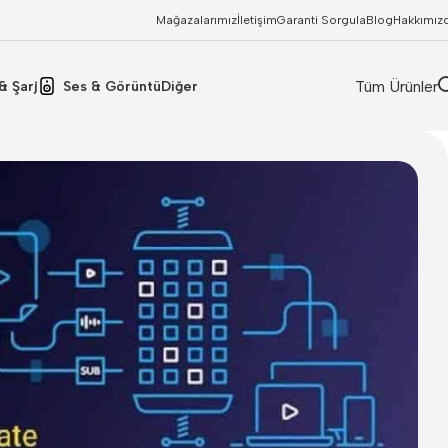
Mağazalarımız
İletişim
Garanti Sorgula
Blog
Hakkımız
Tüm Ürünler
& Şarj
Ses & Görüntü
Diğer