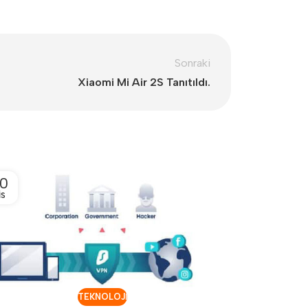
Sonraki
Xiaomi Mi Air 2S Tanıtıldı.
0
12
IS
NIS
TEKNOLOJI