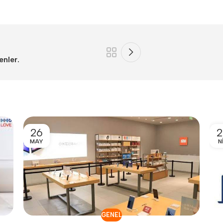
nler.
26
2
MAY
N
GENEL