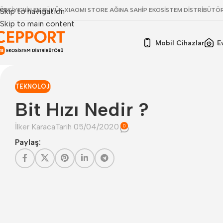
ÜRKİYE'NİN EN BÜYÜK XIAOMI STORE AĞINA SAHİP EKOSİSTEM DİSTRİBÜTÖ
Skip to navigation
Skip to main content
Mobil Cihazlar
E
TEKNOLOJI
Bit Hızı Nedir ?
İlker Karaca
Tarih 05/04/2020
0
Paylaş: