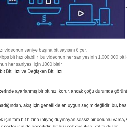
zı videonun saniye başına bit sayısını ölçer.
 bit hızı olabilir bu videonun her saniyesinin 1.000.000 bit içe
un her saniyesi için 1000 bittir.
abit Bit Hızı ve Değişken Bit Hızı ;
zerinde ayarlanmış bir bit hızı korur, ancak çoğu durumda görüntü
madığından, akış için genellikle en uygun seçim değildir: bu, ba
ek için tam bit hızına ihtiyaç duymayan sessiz bir bölümü varsa,
esler için de geçerlidir; bit hızı çok düşükse, kalite düşer.