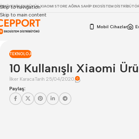
ÜRKİYE'NİN EN BÜYÜK XIAOMI STORE AĞINA SAHİP EKOSİSTEM DİSTRİBÜTÖ
Skip to navigation
Skip to main content
Mobil Cihazlar
E
TEKNOLOJI
10 Kullanışlı Xiaomi Ürü
İlker Karaca
Tarih 25/04/2020
0
Paylaş: