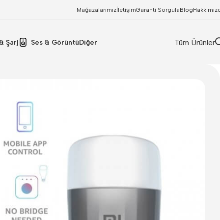
Mağazalarımız
İletişim
Garanti Sorgula
Blog
Hakkımız
Tüm Ürünler
& Şarj
Ses & Görüntü
Diğer