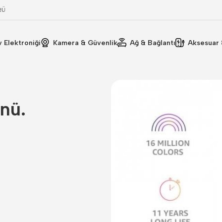
RÜ
v Elektroniği
Kamera & Güvenlik
Ağ & Bağlantı
Aksesuar 
nü.