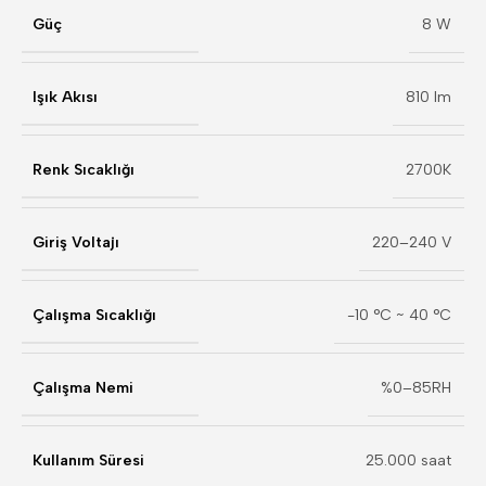
Güç
8 W
Işık Akısı
810 lm
Renk Sıcaklığı
2700K
Giriş Voltajı
220–240 V
Çalışma Sıcaklığı
-10 °C ~ 40 °C
Çalışma Nemi
%0–85RH
Kullanım Süresi
25.000 saat