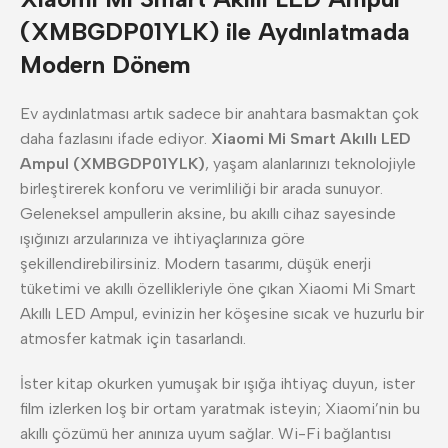
(XMBGDP01YLK) ile Aydınlatmada
Modern Dönem
Ev aydınlatması artık sadece bir anahtara basmaktan çok
daha fazlasını ifade ediyor.
Xiaomi Mi Smart Akıllı LED
Ampul (XMBGDP01YLK)
, yaşam alanlarınızı teknolojiyle
birleştirerek konforu ve verimliliği bir arada sunuyor.
Geleneksel ampullerin aksine, bu akıllı cihaz sayesinde
ışığınızı arzularınıza ve ihtiyaçlarınıza göre
şekillendirebilirsiniz. Modern tasarımı, düşük enerji
tüketimi ve akıllı özellikleriyle öne çıkan Xiaomi Mi Smart
Akıllı LED Ampul, evinizin her köşesine sıcak ve huzurlu bir
atmosfer katmak için tasarlandı.
İster kitap okurken yumuşak bir ışığa ihtiyaç duyun, ister
film izlerken loş bir ortam yaratmak isteyin; Xiaomi’nin bu
akıllı çözümü her anınıza uyum sağlar. Wi-Fi bağlantısı