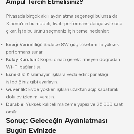
Ampul Tercih Etmelisiniz?
Piyasada birçok akıllı aydınlatma seçeneği bulunsa da
Xiaomi’nin bu modeli, fiyat-performans dengesiyle öne
çıkar. İşte bu ürünü seçmeniz için temel nedenler:
Enerji Verimliliği:
Sadece 8W güç tüketimi ile yüksek
performans sunar.
Kolay Kurulum:
Köprü cihazı gerektirmeyen doğrudan
Wi-Fi bağlantısı.
Esneklik:
Kısılamayan ışıklara veda edin; parlaklığı
istediğiniz gibi ayarlayın.
Güvenlik:
Evde yokken ışıkları uzaktan açıp kapatarak
dolu ev izlenimi yaratın.
Durable:
Yüksek kaliteli malzeme yapısı ve 25.000 saat
ömür.
Sonuç: Geleceğin Aydınlatması
Bugün Evinizde