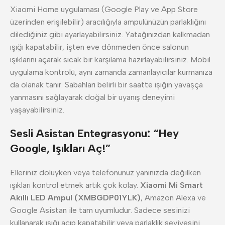
Xiaomi Home uygulaması (Google Play ve App Store
üzerinden erişilebilir) aracılığıyla ampulünüzün parlaklığını
dilediğiniz gibi ayarlayabilirsiniz. Yatağınızdan kalkmadan
ışığı kapatabilir, işten eve dönmeden önce salonun
ışıklarını açarak sıcak bir karşılama hazırlayabilirsiniz. Mobil
uygulama kontrolü, aynı zamanda zamanlayıcılar kurmanıza
da olanak tanır. Sabahları belirli bir saatte ışığın yavaşça
yanmasını sağlayarak doğal bir uyanış deneyimi
yaşayabilirsiniz.
Sesli Asistan Entegrasyonu: “Hey
Google, Işıkları Aç!”
Elleriniz doluyken veya telefonunuz yanınızda değilken
ışıkları kontrol etmek artık çok kolay.
Xiaomi Mi Smart
Akıllı LED Ampul (XMBGDP01YLK)
, Amazon Alexa ve
Google Asistan ile tam uyumludur. Sadece sesinizi
kullanarak ışığı açıp kapatabilir veya parlaklık seviyesini