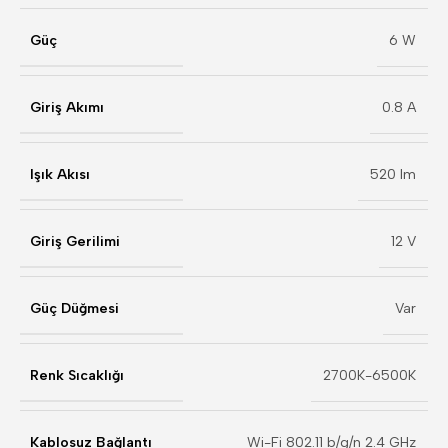
Güç
6 W
Giriş Akımı
0.8 A
Işık Akısı
520 lm
Giriş Gerilimi
12 V
Güç Düğmesi
Var
Renk Sıcaklığı
2700K-6500K
Kablosuz Bağlantı
Wi-Fi 802.11 b/g/n 2.4 GHz