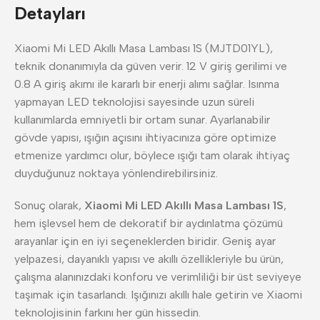
Detayları
Xiaomi Mi LED Akıllı Masa Lambası 1S (MJTD01YL),
teknik donanımıyla da güven verir. 12 V giriş gerilimi ve
0.8 A giriş akımı ile kararlı bir enerji alımı sağlar. Isınma
yapmayan LED teknolojisi sayesinde uzun süreli
kullanımlarda emniyetli bir ortam sunar. Ayarlanabilir
gövde yapısı, ışığın açısını ihtiyacınıza göre optimize
etmenize yardımcı olur, böylece ışığı tam olarak ihtiyaç
duyduğunuz noktaya yönlendirebilirsiniz.
Sonuç olarak,
Xiaomi Mi LED Akıllı Masa Lambası 1S
,
hem işlevsel hem de dekoratif bir aydınlatma çözümü
arayanlar için en iyi seçeneklerden biridir. Geniş ayar
yelpazesi, dayanıklı yapısı ve akıllı özellikleriyle bu ürün,
çalışma alanınızdaki konforu ve verimliliği bir üst seviyeye
taşımak için tasarlandı. Işığınızı akıllı hale getirin ve Xiaomi
teknolojisinin farkını her gün hissedin.