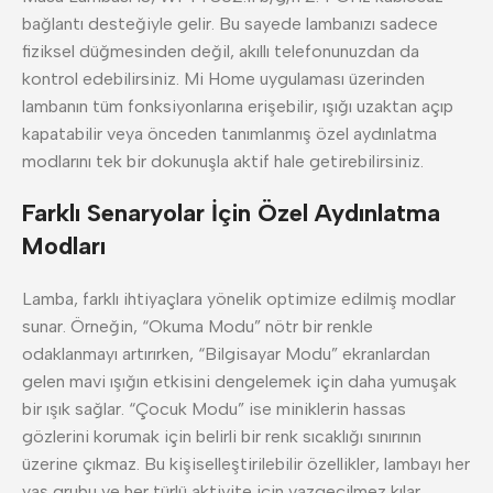
bağlantı desteğiyle gelir. Bu sayede lambanızı sadece
fiziksel düğmesinden değil, akıllı telefonunuzdan da
kontrol edebilirsiniz. Mi Home uygulaması üzerinden
lambanın tüm fonksiyonlarına erişebilir, ışığı uzaktan açıp
kapatabilir veya önceden tanımlanmış özel aydınlatma
modlarını tek bir dokunuşla aktif hale getirebilirsiniz.
Farklı Senaryolar İçin Özel Aydınlatma
Modları
Lamba, farklı ihtiyaçlara yönelik optimize edilmiş modlar
sunar. Örneğin, “Okuma Modu” nötr bir renkle
odaklanmayı artırırken, “Bilgisayar Modu” ekranlardan
gelen mavi ışığın etkisini dengelemek için daha yumuşak
bir ışık sağlar. “Çocuk Modu” ise miniklerin hassas
gözlerini korumak için belirli bir renk sıcaklığı sınırının
üzerine çıkmaz. Bu kişiselleştirilebilir özellikler, lambayı her
yaş grubu ve her türlü aktivite için vazgeçilmez kılar.