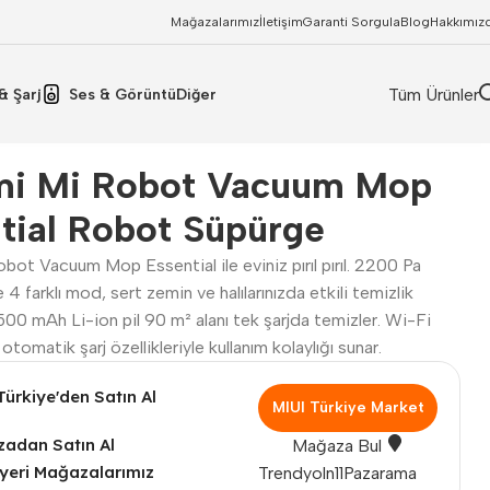
Mağazalarımız
İletişim
Garanti Sorgula
Blog
Hakkımız
Tüm Ürünler
& Şarj
Ses & Görüntü
Diğer
mi Mi Robot Vacuum Mop
tial Robot Süpürge
bot Vacuum Mop Essential ile eviniz pırıl pırıl. 2200 Pa
4 farklı mod, sert zemin ve halılarınızda etkili temizlik
500 mAh Li-ion pil 90 m² alanı tek şarjda temizler. Wi-Fi
 otomatik şarj özellikleriyle kullanım kolaylığı sunar.
Türkiye'den Satın Al
MIUI Türkiye Market
adan Satın Al
Mağaza Bul
yeri Mağazalarımız
Trendyol
n11
Pazarama