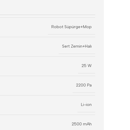
Robot Süpürge+Mop
Sert Zemin+Halı
25 W
2200 Pa
Li-ion
2500 mAh