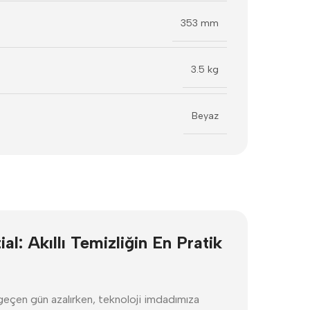
353 mm
3.5 kg
Beyaz
: Akıllı Temizliğin En Pratik
 geçen gün azalırken, teknoloji imdadımıza