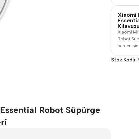
Xiaomi
Essenti
Kılavuz
Xiaomi Mi
Robot Süpü
hemen şimdi
Stok Kodu:
ssential Robot Süpürge
ri