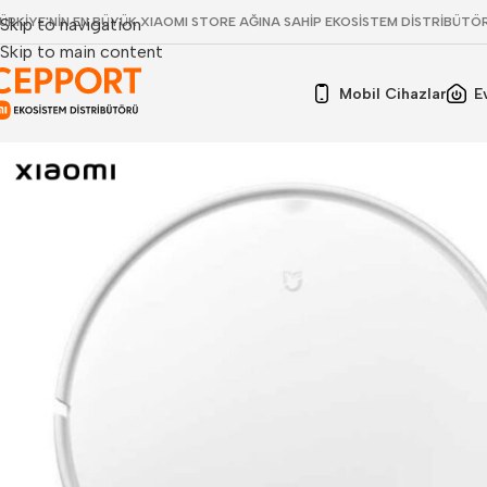
ÜRKİYE'NİN EN BÜYÜK XIAOMI STORE AĞINA SAHİP EKOSİSTEM DİSTRİBÜTÖ
Skip to navigation
Skip to main content
Mobil Cihazlar
E
Xiaomi Mi Robot Vacuum Mop Essential Robot Süp