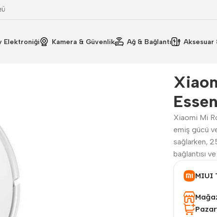
RÜ
v Elektroniği
Kamera & Güvenlik
Ağ & Bağlantı
Aksesuar 
ürge
Kullanım Kılavuzu
Ürün Bilgisi
Teknik Özellikler
Xiao
Essen
Xiaomi Mi Ro
emiş gücü ve 
sağlarken, 2
bağlantısı ve
MIUI 
Mağaz
Pazar