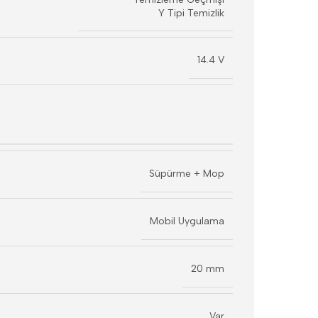
Y Tipi Temizlik
14.4 V
Süpürme + Mop
Mobil Uygulama
20 mm
Var