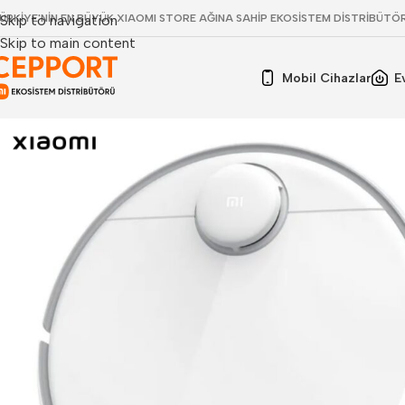
ÜRKİYE'NİN EN BÜYÜK XIAOMI STORE AĞINA SAHİP EKOSİSTEM DİSTRİBÜTÖ
Skip to navigation
Skip to main content
Mobil Cihazlar
E
Xiaomi Mi Robot Vacuum Mop 2 Pro Robot Süpürg