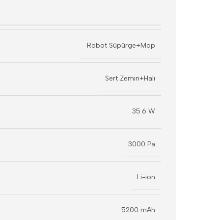
Robot Süpürge+Mop
Sert Zemin+Halı
35.6 W
3000 Pa
Li-ion
5200 mAh