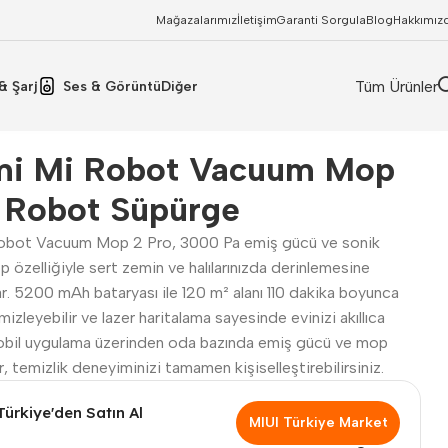
Mağazalarımız
İletişim
Garanti Sorgula
Blog
Hakkımız
Tüm Ürünler
& Şarj
Ses & Görüntü
Diğer
mi Mi Robot Vacuum Mop
 Robot Süpürge
obot Vacuum Mop 2 Pro, 3000 Pa emiş gücü ve sonik
p özelliğiyle sert zemin ve halılarınızda derinlemesine
ar. 5200 mAh bataryası ile 120 m² alanı 110 dakika boyunca
mizleyebilir ve lazer haritalama sayesinde evinizi akıllıca
obil uygulama üzerinden oda bazında emiş gücü ve mop
ir, temizlik deneyiminizi tamamen kişiselleştirebilirsiniz.
Türkiye'den Satın Al
MIUI Türkiye Market