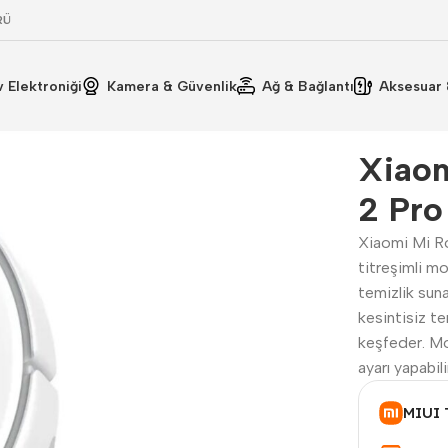
RÜ
v Elektroniği
Kamera & Güvenlik
Ağ & Bağlantı
Aksesuar 
e
Kullanım Kılavuzu
Ürün Bilgisi
Teknik Özellikler
Xiao
2 Pro
Xiaomi Mi R
titreşimli mo
temizlik sun
kesintisiz te
keşfeder. M
ayarı yapabil
MIUI 