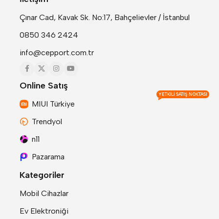
Çınar Cad, Kavak Sk. No:17, Bahçelievler / İstanbul
0850 346 2424
info@cepport.com.tr
Online Satış
YETKILI SATIŞ NOKTASI
MIUI Türkiye
Trendyol
n11
Pazarama
Kategoriler
Mobil Cihazlar
Ev Elektroniği