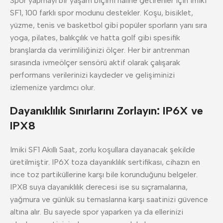
Spor yapmayı bir yaşam biçimi haline getirenler için Imiki
SF1, 100 farklı spor modunu destekler. Koşu, bisiklet,
yüzme, tenis ve basketbol gibi popüler sporların yanı sıra
yoga, pilates, balıkçılık ve hatta golf gibi spesifik
branşlarda da verimliliğinizi ölçer. Her bir antrenman
sırasında ivmeölçer sensörü aktif olarak çalışarak
performans verilerinizi kaydeder ve gelişiminizi
izlemenize yardımcı olur.
Dayanıklılık Sınırlarını Zorlayın: IP6X ve
IPX8
Imiki SF1 Akıllı Saat, zorlu koşullara dayanacak şekilde
üretilmiştir. IP6X toza dayanıklılık sertifikası, cihazın en
ince toz partiküllerine karşı bile korunduğunu belgeler.
IPX8 suya dayanıklılık derecesi ise su sıçramalarına,
yağmura ve günlük su temaslarına karşı saatinizi güvence
altına alır. Bu sayede spor yaparken ya da ellerinizi