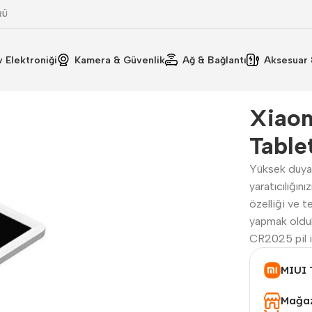
RÜ
v Elektroniği
Kamera & Güvenlik
Ağ & Bağlantı
Aksesuar 
Kullanım Kılavuzu
ik Özellikler
Xiaom
Table
Yüksek duyarl
yaratıcılığını
özelliği ve t
yapmak olduk
CR2025 pil il
MIUI 
Mağaz