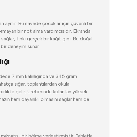
n ayrılır. Bu sayede çocuklar için güvenli bir
rmayan bir not alma yardımcısıdır. Ekranda
 sağlar; tıpkı gerçek bir kağıt gibi. Bu doğal
 bir deneyim sunar.
ığı
adece 7 mm kalınlığında ve 345 gram
ahatça sığar, toplantılardan okula,
rlikte gelir. Üretiminde kullanılan yüksek
azın hem dayanıklı olmasını sağlar hem de
 mıknatıslı bir bölme yerleştirmiştir. Tabletle