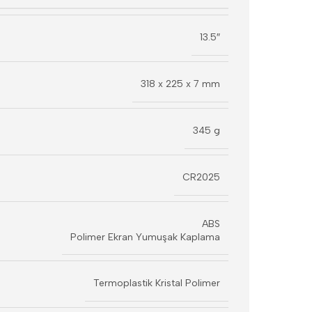
13.5″
318 x 225 x 7 mm
345 g
CR2025
ABS
Polimer Ekran Yumuşak Kaplama
Termoplastik Kristal Polimer