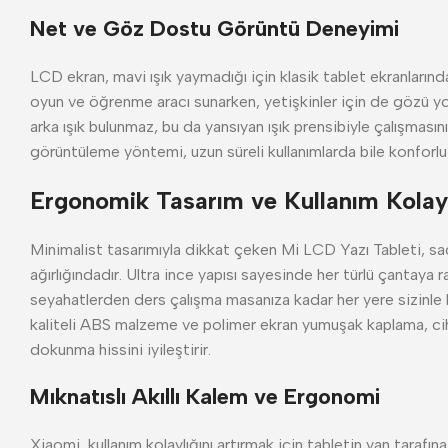
Net ve Göz Dostu Görüntü Deneyimi
LCD ekran, mavi ışık yaymadığı için klasik tablet ekranlarında
oyun ve öğrenme aracı sunarken, yetişkinler için de gözü yo
arka ışık bulunmaz, bu da yansıyan ışık prensibiyle çalışmasını
görüntüleme yöntemi, uzun süreli kullanımlarda bile konforlu
Ergonomik Tasarım ve Kullanım Kolayl
Minimalist tasarımıyla dikkat çeken Mi LCD Yazı Tableti, s
ağırlığındadır. Ultra ince yapısı sayesinde her türlü çantaya r
seyahatlerden ders çalışma masanıza kadar her yere sizinle bi
kaliteli ABS malzeme ve polimer ekran yumuşak kaplama, cih
dokunma hissini iyileştirir.
Mıknatıslı Akıllı Kalem ve Ergonomi
Xiaomi, kullanım kolaylığını artırmak için tabletin yan tarafına