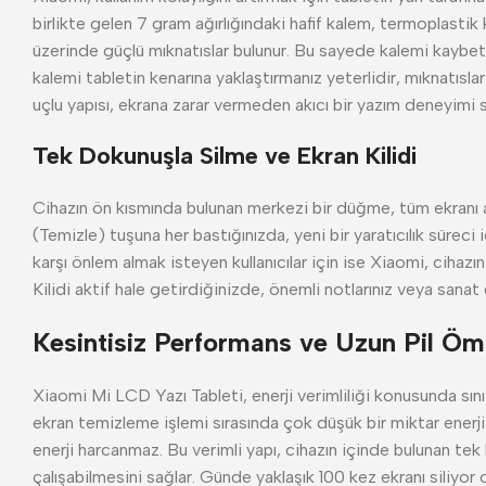
birlikte gelen 7 gram ağırlığındaki hafif kalem, termoplastik
üzerinde güçlü mıknatıslar bulunur. Bu sayede kalemi kaybetti
kalemi tabletin kenarına yaklaştırmanız yeterlidir, mıknatısla
uçlu yapısı, ekrana zarar vermeden akıcı bir yazım deneyimi s
Tek Dokunuşla Silme ve Ekran Kilidi
Cihazın ön kısmında bulunan merkezi bir düğme, tüm ekranı a
(Temizle) tuşuna her bastığınızda, yeni bir yaratıcılık süreci iç
karşı önlem almak isteyen kullanıcılar için ise Xiaomi, cihazın
Kilidi aktif hale getirdiğinizde, önemli notlarınız veya sanat
Kesintisiz Performans ve Uzun Pil Öm
Xiaomi Mi LCD Yazı Tableti, enerji verimliliği konusunda sını
ekran temizleme işlemi sırasında çok düşük bir miktar enerji
enerji harcanmaz. Bu verimli yapı, cihazın içinde bulunan te
çalışabilmesini sağlar. Günde yaklaşık 100 kez ekranı siliyor ol