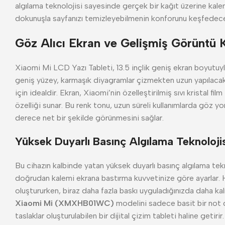
algılama teknolojisi sayesinde gerçek bir kağıt üzerine kale
dokunuşla sayfanızı temizleyebilmenin konforunu keşfedece
Göz Alıcı Ekran ve Gelişmiş Görüntü K
Xiaomi Mi LCD Yazı Tableti, 13.5 inçlik geniş ekran boyutuyla 
geniş yüzey, karmaşık diyagramlar çizmekten uzun yapılacakla
için idealdir. Ekran, Xiaomi’nin özelleştirilmiş sıvı kristal fil
özelliği sunar. Bu renk tonu, uzun süreli kullanımlarda göz 
derece net bir şekilde görünmesini sağlar.
Yüksek Duyarlı Basınç Algılama Teknolojis
Bu cihazın kalbinde yatan yüksek duyarlı basınç algılama teknolo
doğrudan kalemi ekrana bastırma kuvvetinize göre ayarlar. Ha
oluştururken, biraz daha fazla baskı uyguladığınızda daha kalı
Xiaomi Mi (XMXHB01WC)
modelini sadece basit bir not 
taslaklar oluşturulabilen bir dijital çizim tableti haline getirir.