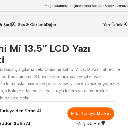
Mağazalarımız
İletişim
Garanti Sorgula
Blog
Hakkımız
Tüm Ürünler
& Şarj
Ses & Görüntü
Diğer
i Mi 13.5″ LCD Yazı
ti
ı basınç algılama teknolojisine sahip Mi LCD Yazı Tableti ile
zı serbest bırakın. 13.5 inçlik ekranı, mavi-yeşil el yazısı
ek dokunuşla silinebilen pratik yapısıyla not almak veya çizim
ça kolaydır. Mıknatıslı çelik uçlu kalem ve uzun ömürlü
e birlikte gelir.
Türkiye'den Satın Al
MIUI Türkiye Market
adan Satın Al
Mağaza Bul