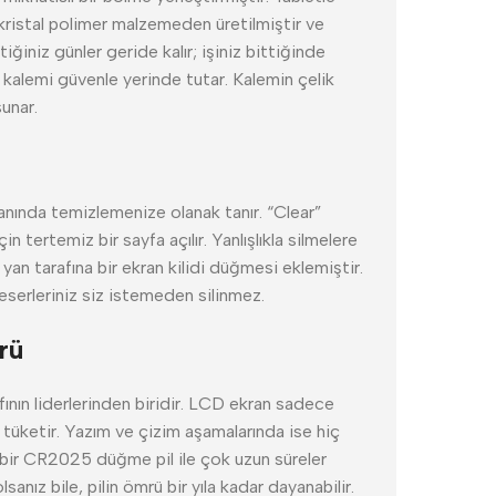
 kristal polimer malzemeden üretilmiştir ve
ğiniz günler geride kalır; işiniz bittiğinde
r kalemi güvenle yerinde tutar. Kalemin çelik
unar.
nında temizlemenize olanak tanır. “Clear”
in tertemiz bir sayfa açılır. Yanlışlıkla silmelere
 yan tarafına bir ekran kilidi düğmesi eklemiştir.
 eserleriniz siz istemeden silinmez.
rü
fının liderlerinden biridir. LCD ekran sadece
 tüketir. Yazım ve çizim aşamalarında ise hiç
k bir CR2025 düğme pil ile çok uzun süreler
sanız bile, pilin ömrü bir yıla kadar dayanabilir.