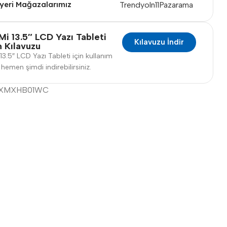
yeri Mağazalarımız
Trendyol
n11
Pazarama
Mi 13.5″ LCD Yazı Tableti
Kılavuzu İndir
m Kılavuzu
13.5″ LCD Yazı Tableti için kullanım
hemen şimdi indirebilirsiniz.
XMXHB01WC