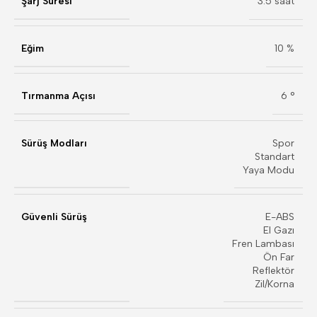
Şarj Süresi
3.5 saat
Eğim
10 %
Tırmanma Açısı
6 °
Sürüş Modları
Spor
Standart
Yaya Modu
Güvenli Sürüş
E-ABS
El Gazı
Fren Lambası
Ön Far
Reflektör
Zil/Korna