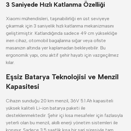
3 Saniyede Hızlı Katlanma Özelliği
Xiaomi mühendisleri, taşınabilirliği en üst seviyeye
çıkarmak için 3 saniyelik hızlı katlanma mekanizmasını
geliştirmiştir. Katlandığında sadece 49 cm yüksekliğe
inen cihaz, otomobil bagajlarına sığar veya ofiste
masanızın altında yer kaplamadan bekleyebilir. Bu
ergonomik yapı, onu aktif şehir hayatı için vazgeçilmez
kılar.
Eşsiz Batarya Teknolojisi ve Menzil
Kapasitesi
Cihazın sunduğu 20 km menzil, 36V 5.1 Ah kapasiteli
yüksek kaliteli Li-ion batarya paketi ile
desteklenmektedir. Şehir içi kısa mesafeler için fazlasıyla
yeterli olan bu menzil, akıllı enerji yönetim sistemleri ile
korunur. Sadece 3.5 saatlik kısa bir şarj süresiyle tam