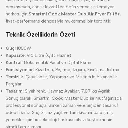
benimseyen, ancak lezzetten ödün vermek istemeyen
herkes için
Smartmi Cook Master Duo Air Fryer Fritöz
,
fiyat-performans dengesiyle mükemmel bir tercihtir.
Teknik Özelliklerin Özeti
Güç:
1800W
Kapasite:
9.6 Litre (Çift Hazne)
Kontrol:
Dokunmatik Panel ve Dijital Ekran
Fonksiyonlar:
Kızartma, Pişirme, Izgara, Fırınlama, Isıtma
Temizlik:
Çıkarılabilir, Yapışmaz ve Makinede Yıkanabilir
Parçalar
Tasarım:
Siyah renk, Kaymaz Ayaklar, 7.87 kg Ağırlık
Sonuç olarak, Smartmi Cook Master Duo ile mutfağınızda
profesyonel sonuçlar alırken zaman ve enerjiden tasarruf
edebilirsiniz. Sağlıklı, az yağlı ve tam kıvamında pişmiş
yemekler için bu teknoloji harikası cihazı keşfetmenin
şimdi tam zamanı.