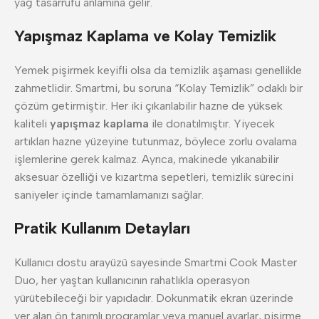
yağ tasarrufu anlamına gelir.
Yapışmaz Kaplama ve Kolay Temizlik
Yemek pişirmek keyifli olsa da temizlik aşaması genellikle
zahmetlidir. Smartmi, bu soruna “Kolay Temizlik” odaklı bir
çözüm getirmiştir. Her iki çıkarılabilir hazne de yüksek
kaliteli
yapışmaz kaplama
ile donatılmıştır. Yiyecek
artıkları hazne yüzeyine tutunmaz, böylece zorlu ovalama
işlemlerine gerek kalmaz. Ayrıca, makinede yıkanabilir
aksesuar özelliği ve kızartma sepetleri, temizlik sürecini
saniyeler içinde tamamlamanızı sağlar.
Pratik Kullanım Detayları
Kullanıcı dostu arayüzü sayesinde Smartmi Cook Master
Duo, her yaştan kullanıcının rahatlıkla operasyon
yürütebileceği bir yapıdadır. Dokunmatik ekran üzerinde
yer alan ön tanımlı programlar veya manuel ayarlar, pişirme